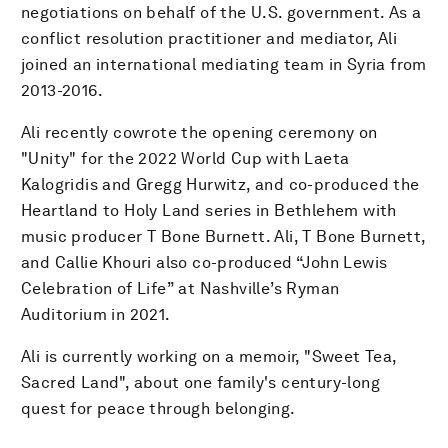
negotiations on behalf of the U.S. government. As a
conflict resolution practitioner and mediator, Ali
joined an international mediating team in Syria from
2013-2016.
Ali recently cowrote the opening ceremony on
"Unity" for the 2022 World Cup with Laeta
Kalogridis and Gregg Hurwitz, and co-produced the
Heartland to Holy Land series in Bethlehem with
music producer T Bone Burnett. Ali, T Bone Burnett,
and Callie Khouri also co-produced “John Lewis
Celebration of Life” at Nashville’s Ryman
Auditorium in 2021.
Ali is currently working on a memoir, "Sweet Tea,
Sacred Land", about one family's century-long
quest for peace through belonging.