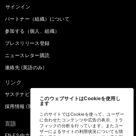
サインイン
パートナー（組織）について
参加する（個人、組織）
プレスリリース登録
ニュースレター購読
連絡先 (英語のみ)
リンク
サステナビリティへの取り組み
このウェブサイトはCookieを使用し
ます
採用情報 (英語のみ)
このサイトではCookieを使って、ユーザー
に合わせたコンテンツや広告の表示、トラ
言語
フィックの分析を行っています。またユー
ザーによるサイトの利用状況についても情
EN
ES
中文
日本語
▪
▪
▪