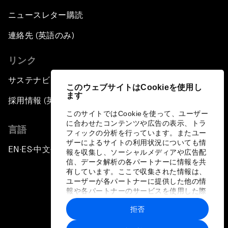
ニュースレター購読
連絡先 (英語のみ)
リンク
サステナビリティへの取り組み
このウェブサイトはCookieを使用し
ます
採用情報 (英語のみ)
このサイトではCookieを使って、ユーザー
に合わせたコンテンツや広告の表示、トラ
言語
フィックの分析を行っています。またユー
ザーによるサイトの利用状況についても情
EN
ES
中文
日本語
▪
▪
▪
報を収集し、ソーシャルメディアや広告配
信、データ解析の各パートナーに情報を共
有しています。ここで収集された情報は、
ユーザーが各パートナーに提供した他の情
報や各パートナーのサービスを使用した際
に収集された情報と組み合わされ、各パー
拒否
トナーによって使用されることがありま
プライバシーポリシーと利用規約
す。