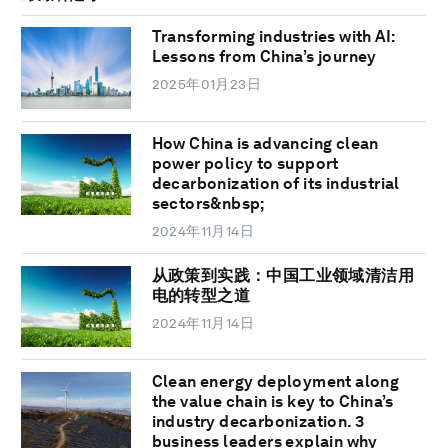
Transforming industries with AI:
Lessons from China’s journey
2025年01月23日
How China is advancing clean
power policy to support
decarbonization of its industrial
sectors&nbsp;
2024年11月14日
从政策到实践：中国工业领域清洁用
电的转型之道
2024年11月14日
Clean energy deployment along
the value chain is key to China’s
industry decarbonization. 3
business leaders explain why