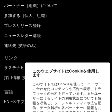
パートナー（組織）について
参加する（個人、組織）
プレスリリース登録
ニュースレター購読
連絡先 (英語のみ)
リンク
サステナビリティへの取り組み
このウェブサイトはCookieを使用し
ます
採用情報 (英語のみ)
このサイトではCookieを使って、ユーザー
に合わせたコンテンツや広告の表示、トラ
言語
フィックの分析を行っています。またユー
ザーによるサイトの利用状況についても情
EN
ES
中文
日本語
▪
▪
▪
報を収集し、ソーシャルメディアや広告配
信、データ解析の各パートナーに情報を共