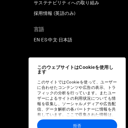
サステナビリティへの取り組み
採用情報 (英語のみ)
て
言語
EN
ES
中文
日本語
▪
▪
▪
このウェブサイトはCookieを使用し
ます
このサイトではCookieを使って、ユーザー
に合わせたコンテンツや広告の表示、トラ
フィックの分析を行っています。またユー
ザーによるサイトの利用状況についても情
報を収集し、ソーシャルメディアや広告配
信、データ解析の各パートナーに情報を共
有しています。ここで収集された情報は、
ユーザーが各パートナーに提供した他の情
報や各パートナーのサービスを使用した際
拒否