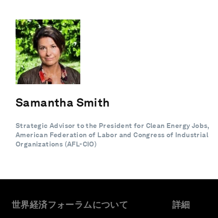
Samantha Smith
Strategic Advisor to the President for Clean Energy Jobs,
American Federation of Labor and Congress of Industrial
Organizations (AFL-CIO)
世界経済フォーラムについて
詳細