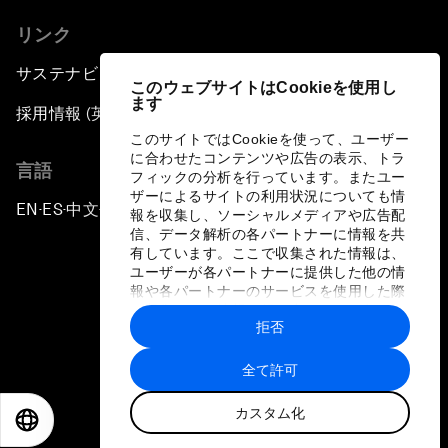
リンク
サステナビリティへの取り組み
このウェブサイトはCookieを使用し
ます
採用情報 (英語のみ)
このサイトではCookieを使って、ユーザー
に合わせたコンテンツや広告の表示、トラ
言語
フィックの分析を行っています。またユー
ザーによるサイトの利用状況についても情
EN
ES
中文
日本語
▪
▪
▪
報を収集し、ソーシャルメディアや広告配
信、データ解析の各パートナーに情報を共
有しています。ここで収集された情報は、
ユーザーが各パートナーに提供した他の情
報や各パートナーのサービスを使用した際
に収集された情報と組み合わされ、各パー
拒否
トナーによって使用されることがありま
プライバシーポリシーと利用規約
す。
全て許可
サイトマップ
カスタム化
©
2026
世界経済フォーラム
EN
ES
中文
日本語