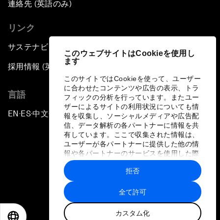
連絡先 (英語のみ)
リンク
サステナビリティへの取り組み
このウェブサイトはCookieを使用し
ます
採用情報 (英語のみ)
このサイトではCookieを使って、ユーザー
に合わせたコンテンツや広告の表示、トラ
言語
フィックの分析を行っています。またユー
ザーによるサイトの利用状況についても情
EN
ES
中文
日本語
▪
▪
▪
報を収集し、ソーシャルメディアや広告配
信、データ解析の各パートナーに情報を共
有しています。ここで収集された情報は、
ユーザーが各パートナーに提供した他の情
報や各パートナーのサービスを使用した際
に収集された情報と組み合わされ、各パー
拒否
トナーによって使用されることがありま
プライバシーポリシーと利用規約
す。
全て許可
サイトマップ
カスタム化
©
2026
世界経済フォーラム
EN
ES
中文
日本語