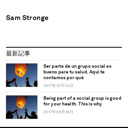
Sam Stronge
最新記事
Ser parte de un grupo social es
bueno para tu salud. Aquí te
contamos por qué
2017年10月04日
Being part of a social group is good
for your health. This is why
2017年09月18日