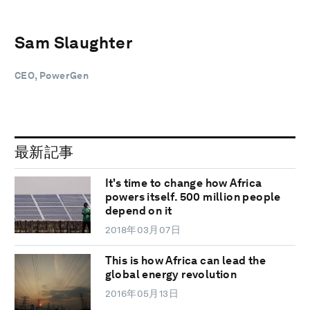
Sam Slaughter
CEO, PowerGen
最新記事
It's time to change how Africa
powers itself. 500 million people
depend on it
2018年03月07日
This is how Africa can lead the
global energy revolution
2016年05月13日