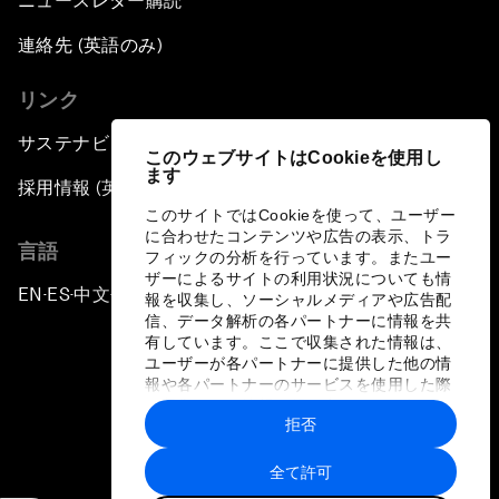
ニュースレター購読
連絡先 (英語のみ)
リンク
サステナビリティへの取り組み
このウェブサイトはCookieを使用し
ます
採用情報 (英語のみ)
このサイトではCookieを使って、ユーザー
に合わせたコンテンツや広告の表示、トラ
言語
フィックの分析を行っています。またユー
ザーによるサイトの利用状況についても情
EN
ES
中文
日本語
▪
▪
▪
報を収集し、ソーシャルメディアや広告配
信、データ解析の各パートナーに情報を共
有しています。ここで収集された情報は、
ユーザーが各パートナーに提供した他の情
報や各パートナーのサービスを使用した際
に収集された情報と組み合わされ、各パー
拒否
トナーによって使用されることがありま
プライバシーポリシーと利用規約
す。
全て許可
サイトマップ