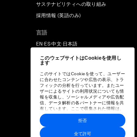
サステナビリティへの取り組み
採用情報 (英語のみ)
て
言語
EN
ES
中文
日本語
▪
▪
▪
このウェブサイトはCookieを使用し
ます
このサイトではCookieを使って、ユーザー
に合わせたコンテンツや広告の表示、トラ
フィックの分析を行っています。またユー
ザーによるサイトの利用状況についても情
報を収集し、ソーシャルメディアや広告配
信、データ解析の各パートナーに情報を共
有しています。ここで収集された情報は、
ユーザーが各パートナーに提供した他の情
報や各パートナーのサービスを使用した際
拒否
に収集された情報と組み合わされ、各パー
トナーによって使用されることがありま
全て許可