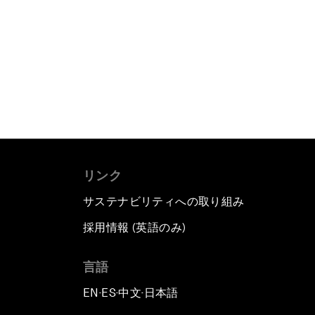
リンク
サステナビリティへの取り組み
採用情報 (英語のみ)
て
言語
EN
ES
中文
日本語
▪
▪
▪