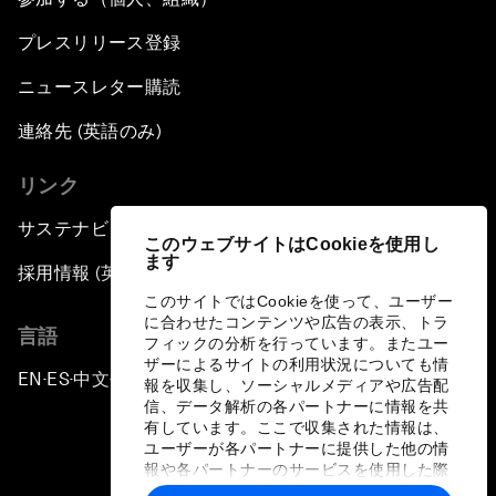
プレスリリース登録
ニュースレター購読
連絡先 (英語のみ)
リンク
サステナビリティへの取り組み
このウェブサイトはCookieを使用し
ます
採用情報 (英語のみ)
このサイトではCookieを使って、ユーザー
に合わせたコンテンツや広告の表示、トラ
言語
フィックの分析を行っています。またユー
ザーによるサイトの利用状況についても情
EN
ES
中文
日本語
▪
▪
▪
報を収集し、ソーシャルメディアや広告配
信、データ解析の各パートナーに情報を共
有しています。ここで収集された情報は、
ユーザーが各パートナーに提供した他の情
報や各パートナーのサービスを使用した際
に収集された情報と組み合わされ、各パー