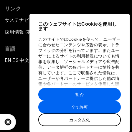
リンク
サステナビリティへの取り組み
このウェブサイトはCookieを使用し
ます
採用情報 (英語のみ)
このサイトではCookieを使って、ユーザー
に合わせたコンテンツや広告の表示、トラ
言語
フィックの分析を行っています。またユー
ザーによるサイトの利用状況についても情
EN
ES
中文
日本語
▪
▪
▪
報を収集し、ソーシャルメディアや広告配
信、データ解析の各パートナーに情報を共
有しています。ここで収集された情報は、
ユーザーが各パートナーに提供した他の情
報や各パートナーのサービスを使用した際
に収集された情報と組み合わされ、各パー
拒否
トナーによって使用されることがありま
プライバシーポリシーと利用規約
す。
全て許可
サイトマップ
カスタム化
©
2026
世界経済フォーラム
EN
ES
中文
日本語