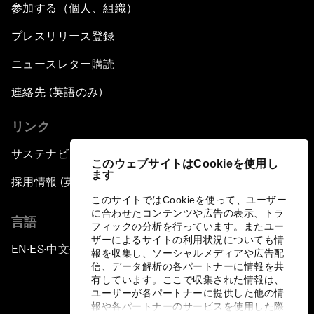
参加する（個人、組織）
プレスリリース登録
ニュースレター購読
連絡先 (英語のみ)
リンク
サステナビリティへの取り組み
このウェブサイトはCookieを使用し
ます
採用情報 (英語のみ)
このサイトではCookieを使って、ユーザー
に合わせたコンテンツや広告の表示、トラ
言語
フィックの分析を行っています。またユー
ザーによるサイトの利用状況についても情
EN
ES
中文
日本語
▪
▪
▪
報を収集し、ソーシャルメディアや広告配
信、データ解析の各パートナーに情報を共
有しています。ここで収集された情報は、
ユーザーが各パートナーに提供した他の情
報や各パートナーのサービスを使用した際