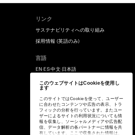
リンク
サステナビリティへの取り組み
採用情報 (英語のみ)
て
言語
EN
ES
中文
日本語
▪
▪
▪
このウェブサイトはCookieを使用し
ます
このサイトではCookieを使って、ユーザー
に合わせたコンテンツや広告の表示、トラ
フィックの分析を行っています。またユー
ザーによるサイトの利用状況についても情
報を収集し、ソーシャルメディアや広告配
信、データ解析の各パートナーに情報を共
有しています。ここで収集された情報は、