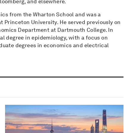
 Bloomberg, and elsewhere.
ics from the Wharton School and was a
 Princeton University. He served previously on
onomics Department at Dartmouth College. In
ral degree in epidemiology, with a focus on
aduate degrees in economics and electrical