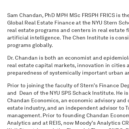
Sam Chandan, PhD MPH MSc FRSPH FRICS is the F
Global Real Estate Finance at the NYU Stern Scho
real estate programs and centers in real estate f
artificial intelligence. The Chen Institute is con
programs globally.
Dr. Chandan is both an economist and epidemiolog
real estate capital markets, innovation in cities
preparedness of systemically important urban ar
Prior to joining the faculty of Stern’s Finance D
and Dean of the NYU SPS Schack Institute. He is
Chandan Economics, an economic advisory and dat
estate industry, and an independent advisor to T
management. Prior to founding Chandan Economi
Analytics and at REIS, now Moody’s Analytics C