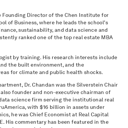
ounding Director of the Chen Institute for
ol of Business, where he leads the school's
inance, sustainability, and data science and
sistently ranked one of the top real estate MBA
ist by training. His research interests include
 and the built environment, and the
eas for climate and public health shocks.
epartment, Dr. Chandan was the Silverstein Chair
 also founder and non-executive chairman of
a science firm serving the institutional real
ruAmerica, with $16 billion in assets under
cs, he was Chief Economist at Real Capital
RE. His commentary has been featured in the