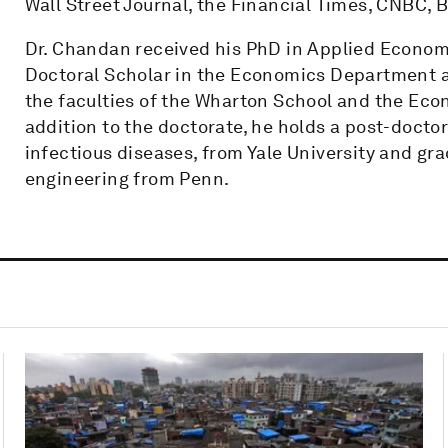
Wall Street Journal, the Financial Times, CNBC,
Dr. Chandan received his PhD in Applied Econom
Doctoral Scholar in the Economics Department at
the faculties of the Wharton School and the Ec
addition to the doctorate, he holds a post-docto
infectious diseases, from Yale University and gr
engineering from Penn.