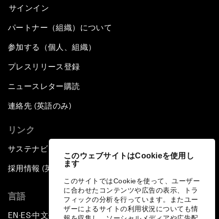
サインイン
パートナー（組織）について
参加する（個人、組織）
プレスリリース登録
ニュースレター購読
連絡先 (英語のみ)
リンク
サステナビリティへの取り組み
このウェブサイトはCookieを使用し
ます
採用情報 (英語のみ)
このサイトではCookieを使って、ユーザー
に合わせたコンテンツや広告の表示、トラ
言語
フィックの分析を行っています。またユー
ザーによるサイトの利用状況についても情
EN
ES
中文
日本語
▪
▪
▪
報を収集し、ソーシャルメディアや広告配