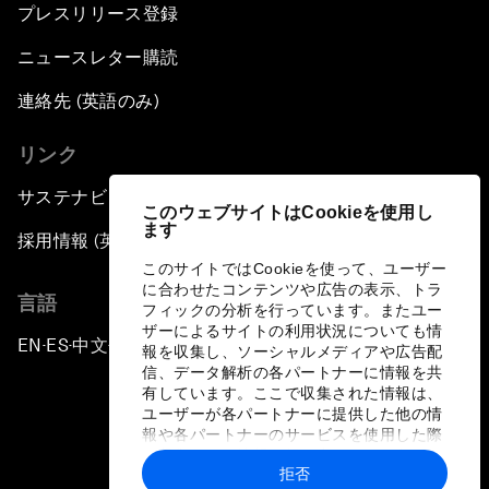
プレスリリース登録
ニュースレター購読
連絡先 (英語のみ)
リンク
サステナビリティへの取り組み
このウェブサイトはCookieを使用し
ます
採用情報 (英語のみ)
このサイトではCookieを使って、ユーザー
に合わせたコンテンツや広告の表示、トラ
言語
フィックの分析を行っています。またユー
ザーによるサイトの利用状況についても情
EN
ES
中文
日本語
▪
▪
▪
報を収集し、ソーシャルメディアや広告配
信、データ解析の各パートナーに情報を共
有しています。ここで収集された情報は、
ユーザーが各パートナーに提供した他の情
報や各パートナーのサービスを使用した際
に収集された情報と組み合わされ、各パー
拒否
トナーによって使用されることがありま