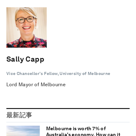
Sally Capp
Vice Chancellor's Fellow, University of Melbourne
Lord Mayor of Melbourne
最新記事
Melbourne is worth 7% of
Australia's economy. How can it