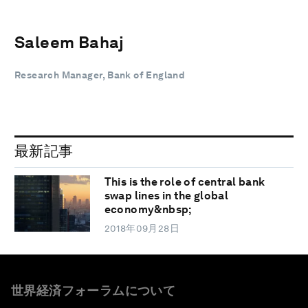
Saleem Bahaj
Research Manager, Bank of England
最新記事
This is the role of central bank
swap lines in the global
economy&nbsp;
2018年09月28日
世界経済フォーラムについて