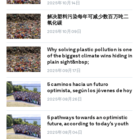
2025年10月14日
解决塑料污染每年可减少数百万吨二
氧化碳
2025年10月09日
Why solving plastic pollution is one
of the biggest climate wins hiding in
plain sight&nbsp;
2025年09月17日
5 caminos hacia un futuro
optimista, según los jóvenes de hoy
2025年08月26日
5 pathways towards an optimistic
future, according to today's youth
2025年08月04日