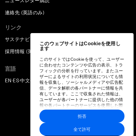
ニュースレター購読
連絡先 (英語のみ)
リンク
サステナビリティへの取り組み
このウェブサイトはCookieを使用し
ます
採用情報 (英語のみ)
このサイトではCookieを使って、ユーザー
に合わせたコンテンツや広告の表示、トラ
言語
フィックの分析を行っています。またユー
ザーによるサイトの利用状況についても情
EN
ES
中文
日本語
▪
▪
▪
報を収集し、ソーシャルメディアや広告配
信、データ解析の各パートナーに情報を共
有しています。ここで収集された情報は、
ユーザーが各パートナーに提供した他の情
報や各パートナーのサービスを使用した際
に収集された情報と組み合わされ、各パー
拒否
トナーによって使用されることがありま
プライバシーポリシーと利用規約
す。
全て許可
サイトマップ