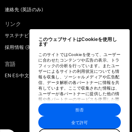
連絡先 (英語のみ)
リンク
サステナビリティへの取り組み
このウェブサイトはCookieを使用し
ます
採用情報 (英語のみ)
このサイトではCookieを使って、ユーザー
に合わせたコンテンツや広告の表示、トラ
言語
フィックの分析を行っています。またユー
ザーによるサイトの利用状況についても情
EN
ES
中文
日本語
▪
▪
▪
報を収集し、ソーシャルメディアや広告配
信、データ解析の各パートナーに情報を共
有しています。ここで収集された情報は、
ユーザーが各パートナーに提供した他の情
報や各パートナーのサービスを使用した際
に収集された情報と組み合わされ、各パー
拒否
トナーによって使用されることがありま
プライバシーポリシーと利用規約
す。
全て許可
サイトマップ