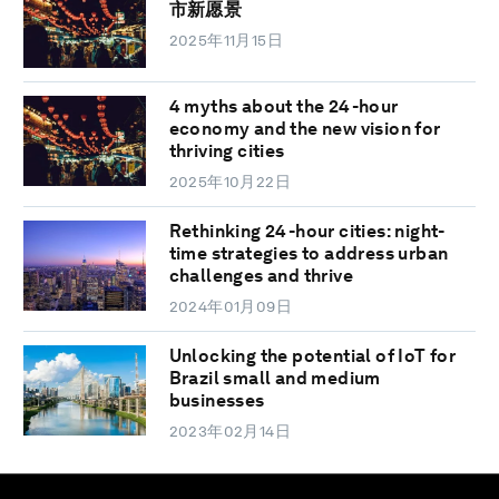
市新愿景
2025年11月15日
4 myths about the 24-hour
economy and the new vision for
thriving cities
2025年10月22日
Rethinking 24-hour cities: night-
time strategies to address urban
challenges and thrive
2024年01月09日
Unlocking the potential of IoT for
Brazil small and medium
businesses
2023年02月14日