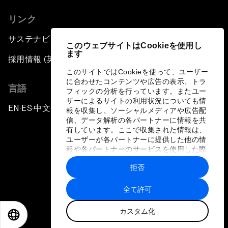
リンク
サステナビリティへの取り組み
このウェブサイトはCookieを使用し
ます
採用情報 (英語のみ)
このサイトではCookieを使って、ユーザー
に合わせたコンテンツや広告の表示、トラ
言語
フィックの分析を行っています。またユー
ザーによるサイトの利用状況についても情
EN
ES
中文
日本語
▪
▪
▪
報を収集し、ソーシャルメディアや広告配
信、データ解析の各パートナーに情報を共
有しています。ここで収集された情報は、
ユーザーが各パートナーに提供した他の情
報や各パートナーのサービスを使用した際
に収集された情報と組み合わされ、各パー
拒否
トナーによって使用されることがありま
プライバシーポリシーと利用規約
す。
全て許可
サイトマップ
カスタム化
©
2026
世界経済フォーラム
EN
ES
中文
日本語