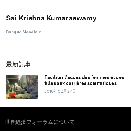
Sai Krishna Kumaraswamy
Banque Mondiale
最新記事
Faciliter l’accès des femmes et des
filles aux carrières scientifiques
2019年02月27日
世界経済フォーラムについて