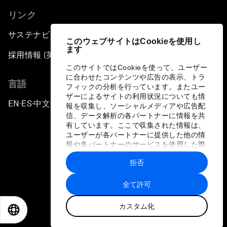
リンク
サステナビリティへの取り組み
このウェブサイトはCookieを使用し
ます
採用情報 (英語のみ)
このサイトではCookieを使って、ユーザー
に合わせたコンテンツや広告の表示、トラ
言語
フィックの分析を行っています。またユー
ザーによるサイトの利用状況についても情
EN
ES
中文
日本語
▪
▪
▪
報を収集し、ソーシャルメディアや広告配
信、データ解析の各パートナーに情報を共
有しています。ここで収集された情報は、
ユーザーが各パートナーに提供した他の情
報や各パートナーのサービスを使用した際
に収集された情報と組み合わされ、各パー
拒否
トナーによって使用されることがありま
プライバシーポリシーと利用規約
す。
全て許可
サイトマップ
カスタム化
©
2026
世界経済フォーラム
EN
ES
中文
日本語