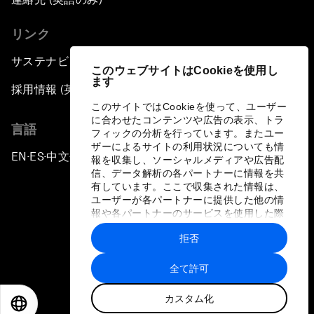
リンク
サステナビリティへの取り組み
このウェブサイトはCookieを使用し
ます
採用情報 (英語のみ)
このサイトではCookieを使って、ユーザー
に合わせたコンテンツや広告の表示、トラ
言語
フィックの分析を行っています。またユー
ザーによるサイトの利用状況についても情
EN
ES
中文
日本語
▪
▪
▪
報を収集し、ソーシャルメディアや広告配
信、データ解析の各パートナーに情報を共
有しています。ここで収集された情報は、
ユーザーが各パートナーに提供した他の情
報や各パートナーのサービスを使用した際
に収集された情報と組み合わされ、各パー
拒否
トナーによって使用されることがありま
プライバシーポリシーと利用規約
す。
全て許可
サイトマップ
カスタム化
©
2026
世界経済フォーラム
EN
ES
中文
日本語