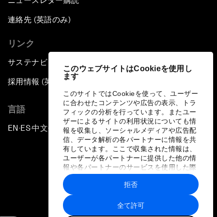
ニュースレター購読
連絡先 (英語のみ)
リンク
サステナビリティへの取り組み
このウェブサイトはCookieを使用し
ます
採用情報 (英語のみ)
このサイトではCookieを使って、ユーザー
に合わせたコンテンツや広告の表示、トラ
言語
フィックの分析を行っています。またユー
ザーによるサイトの利用状況についても情
EN
ES
中文
日本語
▪
▪
▪
報を収集し、ソーシャルメディアや広告配
信、データ解析の各パートナーに情報を共
有しています。ここで収集された情報は、
ユーザーが各パートナーに提供した他の情
報や各パートナーのサービスを使用した際
に収集された情報と組み合わされ、各パー
拒否
トナーによって使用されることがありま
プライバシーポリシーと利用規約
す。
全て許可
サイトマップ