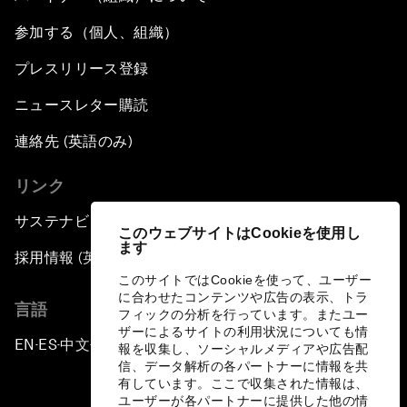
参加する（個人、組織）
プレスリリース登録
ニュースレター購読
連絡先 (英語のみ)
リンク
サステナビリティへの取り組み
このウェブサイトはCookieを使用し
ます
採用情報 (英語のみ)
このサイトではCookieを使って、ユーザー
に合わせたコンテンツや広告の表示、トラ
言語
フィックの分析を行っています。またユー
ザーによるサイトの利用状況についても情
EN
ES
中文
日本語
▪
▪
▪
報を収集し、ソーシャルメディアや広告配
信、データ解析の各パートナーに情報を共
有しています。ここで収集された情報は、
ユーザーが各パートナーに提供した他の情