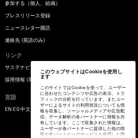
参加する（個人、組織）
プレスリリース登録
ニュースレター購読
連絡先 (英語のみ)
リンク
サステナビリティへの取り組み
このウェブサイトはCookieを使用し
ます
採用情報 (英語のみ)
このサイトではCookieを使って、ユーザー
に合わせたコンテンツや広告の表示、トラ
言語
フィックの分析を行っています。またユー
ザーによるサイトの利用状況についても情
EN
ES
中文
日本語
▪
▪
▪
報を収集し、ソーシャルメディアや広告配
信、データ解析の各パートナーに情報を共
有しています。ここで収集された情報は、
ユーザーが各パートナーに提供した他の情
報や各パートナーのサービスを使用した際