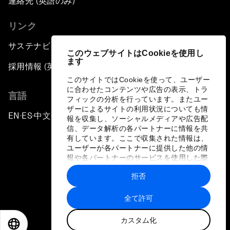
連絡先 (英語のみ)
リンク
サステナビリティへの取り組み
このウェブサイトはCookieを使用し
ます
採用情報 (英語のみ)
このサイトではCookieを使って、ユーザー
に合わせたコンテンツや広告の表示、トラ
言語
フィックの分析を行っています。またユー
ザーによるサイトの利用状況についても情
EN
ES
中文
日本語
▪
▪
▪
報を収集し、ソーシャルメディアや広告配
信、データ解析の各パートナーに情報を共
有しています。ここで収集された情報は、
ユーザーが各パートナーに提供した他の情
報や各パートナーのサービスを使用した際
に収集された情報と組み合わされ、各パー
拒否
トナーによって使用されることがありま
プライバシーポリシーと利用規約
す。
全て許可
サイトマップ
カスタム化
©
2026
世界経済フォーラム
EN
ES
中文
日本語