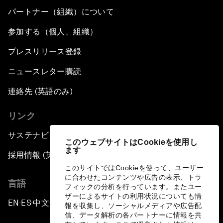
パートナー（組織）について
参加する（個人、組織）
プレスリリース登録
ニュースレター購読
連絡先 (英語のみ)
リンク
サステナビリティへの取り組み
このウェブサイトはCookieを使用し
ます
採用情報 (英語のみ)
このサイトではCookieを使って、ユーザー
に合わせたコンテンツや広告の表示、トラ
言語
フィックの分析を行っています。またユー
ザーによるサイトの利用状況についても情
EN
ES
中文
日本語
▪
▪
▪
報を収集し、ソーシャルメディアや広告配
信、データ解析の各パートナーに情報を共