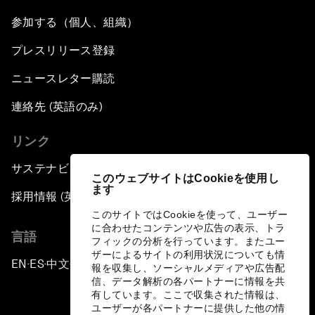
参加する（個人、組織）
プレスリリース登録
ニュースレター購読
連絡先 (英語のみ)
リンク
サステナビリティへの取り組み
このウェブサイトはCookieを使用し
ます
採用情報 (英語のみ)
このサイトではCookieを使って、ユーザー
に合わせたコンテンツや広告の表示、トラ
言語
フィックの分析を行っています。またユー
ザーによるサイトの利用状況についても情
EN
ES
中文
日本語
▪
▪
▪
報を収集し、ソーシャルメディアや広告配
信、データ解析の各パートナーに情報を共
有しています。ここで収集された情報は、
ユーザーが各パートナーに提供した他の情