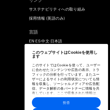
リンク
サステナビリティへの取り組み
採用情報 (英語のみ)
て
言語
EN
ES
中文
日本語
▪
▪
▪
このウェブサイトはCookieを使用し
ます
このサイトではCookieを使って、ユーザー
に合わせたコンテンツや広告の表示、トラ
フィックの分析を行っています。またユー
ザーによるサイトの利用状況についても情
報を収集し、ソーシャルメディアや広告配
信、データ解析の各パートナーに情報を共
有しています。ここで収集された情報は、
ユーザーが各パートナーに提供した他の情
報や各パートナーのサービスを使用した際
拒否
に収集された情報と組み合わされ、各パー