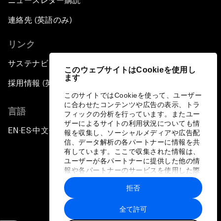
ニュースレター購読
連絡先 (英語のみ)
リンク
サステナビリティへの取り組み
このウェブサイトはCookieを使用し
ます
採用情報 (英語のみ)
このサイトではCookieを使って、ユーザー
に合わせたコンテンツや広告の表示、トラ
言語
フィックの分析を行っています。またユー
ザーによるサイトの利用状況についても情
EN
ES
中文
日本語
▪
▪
▪
報を収集し、ソーシャルメディアや広告配
信、データ解析の各パートナーに情報を共
有しています。ここで収集された情報は、
ユーザーが各パートナーに提供した他の情
報や各パートナーのサービスを使用した際
に収集された情報と組み合わされ、各パー
拒否
トナーによって使用されることがありま
プライバシーポリシーと利用規約
す。
全て許可
サイトマップ