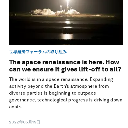
世界経済フォーラムの取り組み
The space renaissance is here. How
can we ensure it gives lift-off to all?
The world is in a space renaissance. Expanding
activity beyond the Earth’s atmosphere from
diverse parties is beginning to outpace
governance, technological progress is driving down
costs...
2022年05月19日