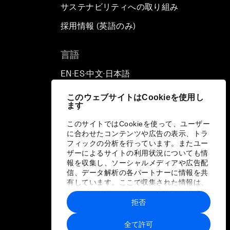
サステナビリティへの取り組み
採用情報 (英語のみ)
て
言語
EN
ES
中文
日本語
▪
▪
▪
このウェブサイトはCookieを使用し
ます
このサイトではCookieを使って、ユーザー
に合わせたコンテンツや広告の表示、トラ
フィックの分析を行っています。またユー
ザーによるサイトの利用状況についても情
報を収集し、ソーシャルメディアや広告配
信、データ解析の各パートナーに情報を共
有しています。ここで収集された情報は、
ユーザーが各パートナーに提供した他の情
報や各パートナーのサービスを使用した際
拒否
に収集された情報と組み合わされ、各パー
トナーによって使用されることがありま
全て許可