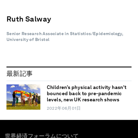
Ruth Salway
Senior Research Associate in Statistics/Epidemiology,
University of Bristol
最新記事
Children’s physical activity hasn't
bounced back to pre-pandemic
levels, new UK research shows
2022年06月01日
世界経済フォーラムについて