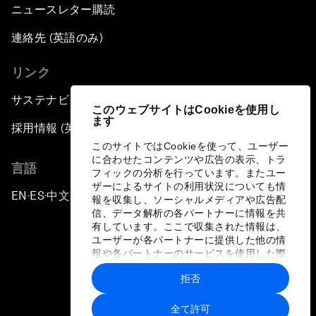
ニュースレター購読
連絡先 (英語のみ)
リンク
サステナビリティへの取り組み
このウェブサイトはCookieを使用し
ます
採用情報 (英語のみ)
このサイトではCookieを使って、ユーザー
に合わせたコンテンツや広告の表示、トラ
言語
フィックの分析を行っています。またユー
ザーによるサイトの利用状況についても情
EN
ES
中文
日本語
▪
▪
▪
報を収集し、ソーシャルメディアや広告配
信、データ解析の各パートナーに情報を共
有しています。ここで収集された情報は、
ユーザーが各パートナーに提供した他の情
報や各パートナーのサービスを使用した際
に収集された情報と組み合わされ、各パー
拒否
トナーによって使用されることがありま
プライバシーポリシーと利用規約
す。
全て許可