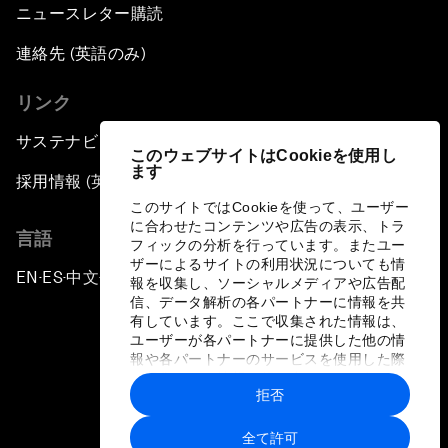
ニュースレター購読
連絡先 (英語のみ)
リンク
サステナビリティへの取り組み
このウェブサイトはCookieを使用し
ます
採用情報 (英語のみ)
このサイトではCookieを使って、ユーザー
に合わせたコンテンツや広告の表示、トラ
言語
フィックの分析を行っています。またユー
ザーによるサイトの利用状況についても情
EN
ES
中文
日本語
▪
▪
▪
報を収集し、ソーシャルメディアや広告配
信、データ解析の各パートナーに情報を共
有しています。ここで収集された情報は、
ユーザーが各パートナーに提供した他の情
報や各パートナーのサービスを使用した際
に収集された情報と組み合わされ、各パー
拒否
トナーによって使用されることがありま
プライバシーポリシーと利用規約
す。
全て許可