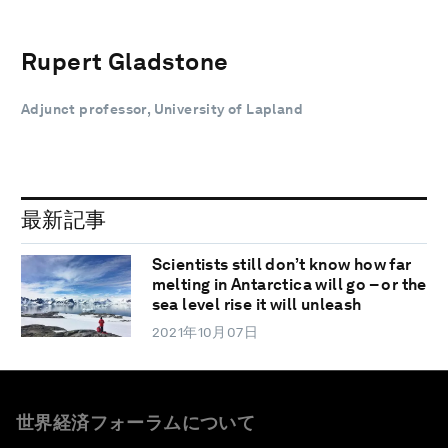
Rupert Gladstone
Adjunct professor, University of Lapland
最新記事
Scientists still don’t know how far
melting in Antarctica will go – or the
sea level rise it will unleash
2021年10月07日
世界経済フォーラムについて