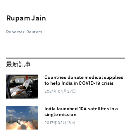
Rupam Jain
Reporter, Reuters
最新記事
Countries donate medical supplies
to help India in COVID-19 crisis
2021年04月27日
India launched 104 satellites in a
single mission
2017年02月16日