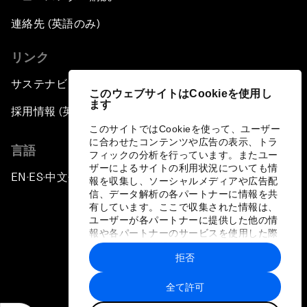
連絡先 (英語のみ)
リンク
サステナビリティへの取り組み
このウェブサイトはCookieを使用し
ます
採用情報 (英語のみ)
このサイトではCookieを使って、ユーザー
に合わせたコンテンツや広告の表示、トラ
言語
フィックの分析を行っています。またユー
ザーによるサイトの利用状況についても情
EN
ES
中文
日本語
▪
▪
▪
報を収集し、ソーシャルメディアや広告配
信、データ解析の各パートナーに情報を共
有しています。ここで収集された情報は、
ユーザーが各パートナーに提供した他の情
報や各パートナーのサービスを使用した際
に収集された情報と組み合わされ、各パー
拒否
トナーによって使用されることがありま
プライバシーポリシーと利用規約
す。
全て許可
サイトマップ