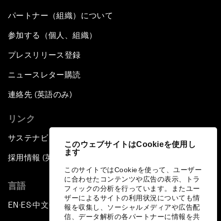
パートナー（組織）について
参加する（個人、組織）
プレスリリース登録
ニュースレター購読
連絡先 (英語のみ)
リンク
サステナビリティへの取り組み
このウェブサイトはCookieを使用し
ます
採用情報 (英語のみ)
このサイトではCookieを使って、ユーザー
に合わせたコンテンツや広告の表示、トラ
言語
フィックの分析を行っています。またユー
ザーによるサイトの利用状況についても情
EN
ES
中文
日本語
▪
▪
▪
報を収集し、ソーシャルメディアや広告配
信、データ解析の各パートナーに情報を共