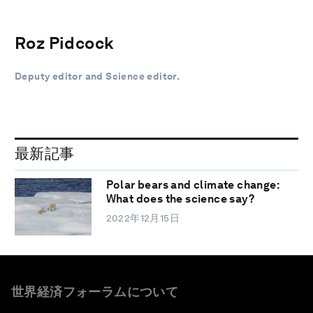
Roz Pidcock
Deputy editor and Science editor.
最新記事
Polar bears and climate change:
What does the science say?
2022年12月15日
世界経済フォーラムについて