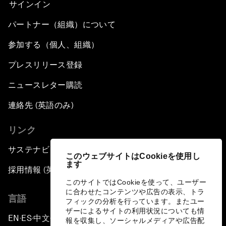
サインイン
パートナー（組織）について
参加する（個人、組織）
プレスリリース登録
ニュースレター購読
連絡先 (英語のみ)
リンク
サステナビリティへの取り組み
このウェブサイトはCookieを使用し
ます
採用情報 (英語のみ)
このサイトではCookieを使って、ユーザー
に合わせたコンテンツや広告の表示、トラ
言語
フィックの分析を行っています。またユー
ザーによるサイトの利用状況についても情
EN
ES
中文
日本語
▪
▪
▪
報を収集し、ソーシャルメディアや広告配