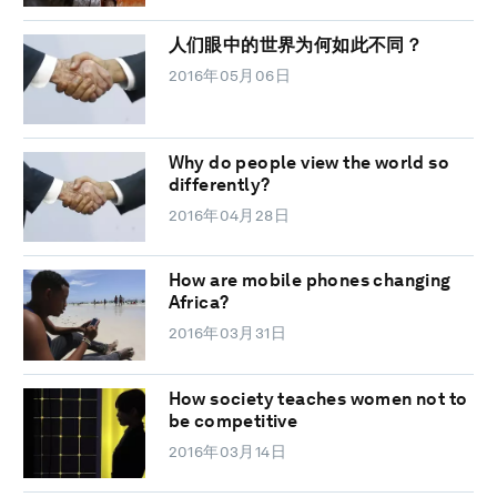
人们眼中的世界为何如此不同？
2016年05月06日
Why do people view the world so
differently?
2016年04月28日
How are mobile phones changing
Africa?
2016年03月31日
How society teaches women not to
be competitive
2016年03月14日