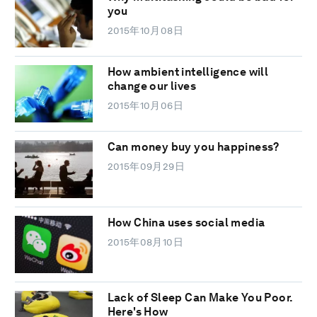
you
2015年10月08日
How ambient intelligence will
change our lives
2015年10月06日
Can money buy you happiness?
2015年09月29日
How China uses social media
2015年08月10日
Lack of Sleep Can Make You Poor.
Here's How