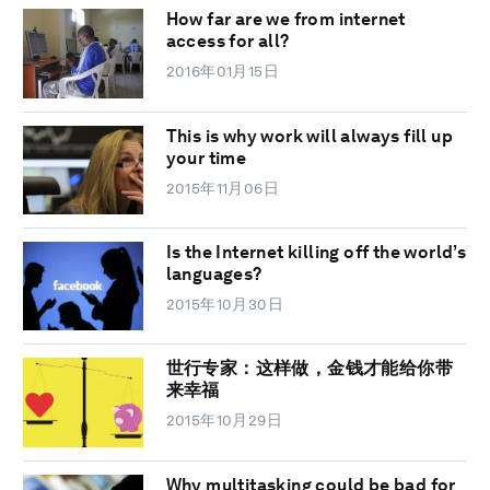
How far are we from internet
access for all?
2016年01月15日
This is why work will always fill up
your time
2015年11月06日
Is the Internet killing off the world’s
languages?
2015年10月30日
世行专家：这样做，金钱才能给你带
来幸福
2015年10月29日
Why multitasking could be bad for