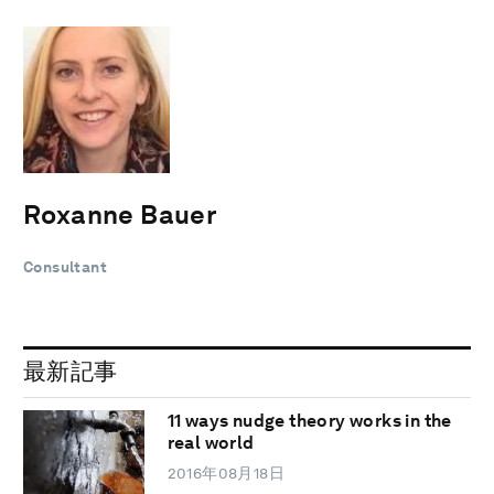
Roxanne Bauer
Consultant
最新記事
11 ways nudge theory works in the
real world
2016年08月18日