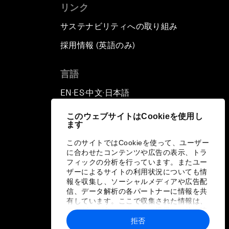
リンク
サステナビリティへの取り組み
採用情報 (英語のみ)
て
言語
EN
ES
中文
日本語
▪
▪
▪
このウェブサイトはCookieを使用し
ます
このサイトではCookieを使って、ユーザー
に合わせたコンテンツや広告の表示、トラ
フィックの分析を行っています。またユー
ザーによるサイトの利用状況についても情
報を収集し、ソーシャルメディアや広告配
信、データ解析の各パートナーに情報を共
有しています。ここで収集された情報は、
ユーザーが各パートナーに提供した他の情
報や各パートナーのサービスを使用した際
拒否