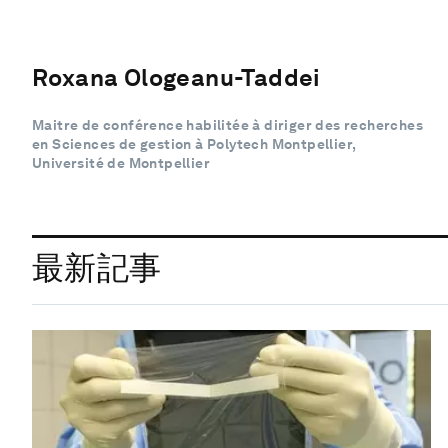
Roxana Ologeanu-Taddei
Maitre de conférence habilitée à diriger des recherches
en Sciences de gestion à Polytech Montpellier,
Université de Montpellier
最新記事