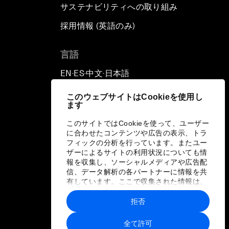
サステナビリティへの取り組み
採用情報 (英語のみ)
て
言語
EN
ES
中文
日本語
▪
▪
▪
このウェブサイトはCookieを使用し
ます
このサイトではCookieを使って、ユーザー
に合わせたコンテンツや広告の表示、トラ
フィックの分析を行っています。またユー
ザーによるサイトの利用状況についても情
報を収集し、ソーシャルメディアや広告配
信、データ解析の各パートナーに情報を共
有しています。ここで収集された情報は、
ユーザーが各パートナーに提供した他の情
報や各パートナーのサービスを使用した際
拒否
に収集された情報と組み合わされ、各パー
トナーによって使用されることがありま
全て許可