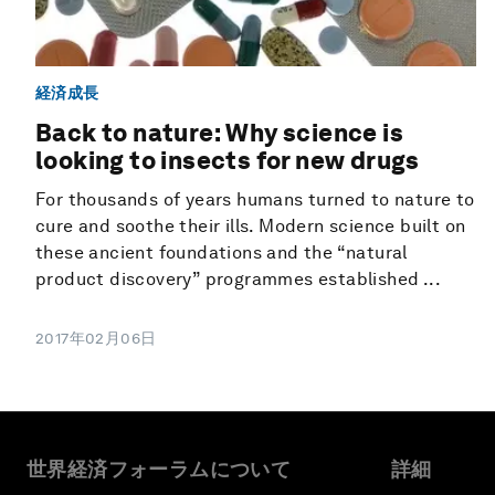
経済成長
Back to nature: Why science is
looking to insects for new drugs
For thousands of years humans turned to nature to
cure and soothe their ills. Modern science built on
these ancient foundations and the “natural
product discovery” programmes established ...
2017年02月06日
世界経済フォーラムについて
詳細