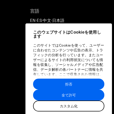
言語
EN
ES
中文
日本語
▪
▪
▪
このウェブサイトはCookieを使用し
ます
このサイトではCookieを使って、ユーザー
に合わせたコンテンツや広告の表示、トラ
フィックの分析を行っています。またユー
ザーによるサイトの利用状況についても情
報を収集し、ソーシャルメディアや広告配
信、データ解析の各パートナーに情報を共
有しています。ここで収集された情報は、
ユーザーが各パートナーに提供した他の情
報や各パートナーのサービスを使用した際
拒否
に収集された情報と組み合わされ、各パー
トナーによって使用されることがありま
全て許可
す。
カスタム化