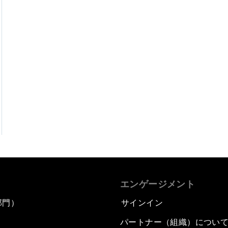
エンゲージメント
部門）
サインイン
パートナー（組織）につい