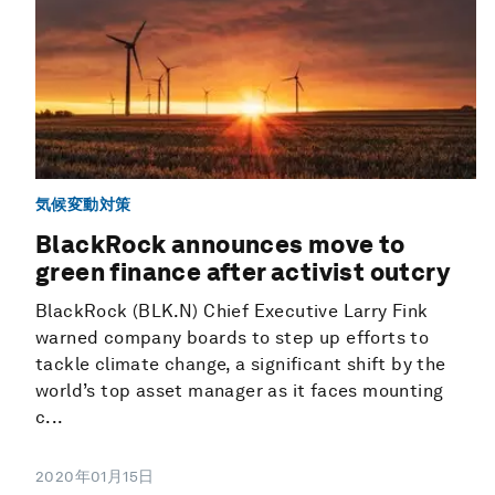
気候変動対策
BlackRock announces move to
green finance after activist outcry
BlackRock (BLK.N) Chief Executive Larry Fink
warned company boards to step up efforts to
tackle climate change, a significant shift by the
world’s top asset manager as it faces mounting
c...
2020年01月15日