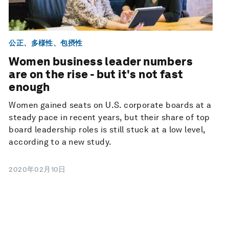
公正、多様性、包摂性
Women business leader numbers
are on the rise - but it's not fast
enough
Women gained seats on U.S. corporate boards at a
steady pace in recent years, but their share of top
board leadership roles is still stuck at a low level,
according to a new study.
2020年02月10日