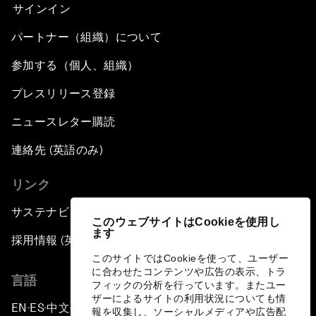
サインイン
パートナー（組織）について
参加する（個人、組織）
プレスリリース登録
ニュースレター購読
連絡先 (英語のみ)
リンク
サステナビリティへの取り組み
このウェブサイトはCookieを使用し
ます
採用情報 (英語のみ)
このサイトではCookieを使って、ユーザー
に合わせたコンテンツや広告の表示、トラ
言語
フィックの分析を行っています。またユー
ザーによるサイトの利用状況についても情
EN
ES
中文
日本語
▪
▪
▪
報を収集し、ソーシャルメディアや広告配