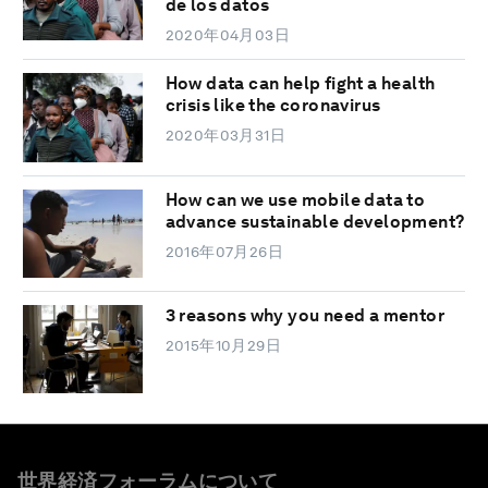
de los datos
2020年04月03日
How data can help fight a health
crisis like the coronavirus
2020年03月31日
How can we use mobile data to
advance sustainable development?
2016年07月26日
3 reasons why you need a mentor
2015年10月29日
世界経済フォーラムについて