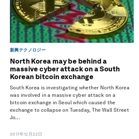
新興テクノロジー
North Korea may be behind a
massive cyber attack on a South
Korean bitcoin exchange
South Korea is investigating whether North Korea
was involved in a massive cyber attack on a
bitcoin exchange in Seoul which caused the
exchange to collapse on Tuesday, The Wall Street
Jo...
2017年12月22日