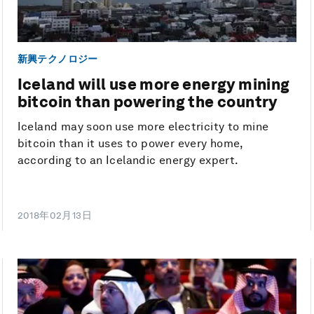
新興テクノロジー
Iceland will use more energy mining
bitcoin than powering the country
Iceland may soon use more electricity to mine
bitcoin than it uses to power every home,
according to an Icelandic energy expert.
2018年02月13日