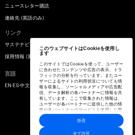
ニュースレター購読
連絡先 (英語のみ)
リンク
サステナビリティへの取り組み
このウェブサイトはCookieを使用し
ます
採用情報 (英語のみ)
このサイトではCookieを使って、ユーザー
に合わせたコンテンツや広告の表示、トラ
言語
フィックの分析を行っています。またユー
ザーによるサイトの利用状況についても情
EN
ES
中文
日本語
▪
▪
▪
報を収集し、ソーシャルメディアや広告配
信、データ解析の各パートナーに情報を共
有しています。ここで収集された情報は、
ユーザーが各パートナーに提供した他の情
報や各パートナーのサービスを使用した際
に収集された情報と組み合わされ、各パー
拒否
トナーによって使用されることがありま
プライバシーポリシーと利用規約
す。
全て許可