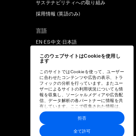
サステナビリティへの取り組み
採用情報 (英語のみ)
て
言語
EN
ES
中文
日本語
▪
▪
▪
このウェブサイトはCookieを使用し
ます
このサイトではCookieを使って、ユーザー
に合わせたコンテンツや広告の表示、トラ
フィックの分析を行っています。またユー
ザーによるサイトの利用状況についても情
報を収集し、ソーシャルメディアや広告配
信、データ解析の各パートナーに情報を共
有しています。ここで収集された情報は、
ユーザーが各パートナーに提供した他の情
報や各パートナーのサービスを使用した際
拒否
に収集された情報と組み合わされ、各パー
トナーによって使用されることがありま
全て許可
す。